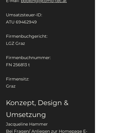
E-Mail:
booking@tomo-tec.at
Umsatzsteuer-ID:
ATU
69462949
Firmenbuchgericht:
LGZ Graz
Firmenbuchn
ummer:
FN 256813 t
Firmensitz:
Graz
K
onz
ept, Design &
Umsetzung
Jacqueline Hammer
Bei Fragen/ Anliegen zur Homepage E-