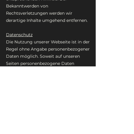
Bekanntwerden von
Rechtsverletzungen werden wir
derartige Inhalte umgehend entfernen.
Datenschutz
Die Nutzung unserer Webseite ist in der
Regel ohne Angabe personenbezogener
Daten möglich. Soweit auf unseren
Seiten personenbezogene Daten
(beispielsweise Name, Anschrift oder
eMail-Adressen) erhoben werden,
erfolgt dies, soweit möglich, stets auf
freiwilliger Basis. Diese Daten werden
ohne Ihre ausdrückliche Zustimmung
nicht an Dritte weitergegeben.
Wir weisen darauf hin, dass die
Datenübertragung im Internet (z.B. bei
der Kommunikation per E-Mail)